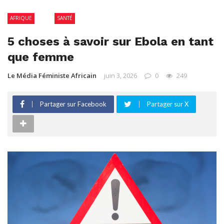
AFRIQUE
RDC
SANTÉ
5 choses à savoir sur Ebola en tant
que femme
Le Média Féministe Africain
juin 3, 2026
0
249
Partager sur Facebook
Partager sur X