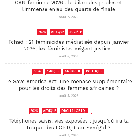
CAN féminine 2026 : le bilan des poules et
l’immense enjeu des quarts de finale
août 7, 2026
2026
AFRIQUE
SOCIÉTÉ
TCHAD
Tchad : 21 féminicides médiatisés depuis janvier
2026, les féministes exigent justice !
août 6, 2026
2026
AFRIQUE
AMÉRIQUE
POLITIQUE
Le Save America Act, une menace supplémentaire
pour les droits des femmes africaines ?
août 5, 2026
2026
AFRIQUE
DROITS LGBTQ+
SENEGAL
Téléphones saisis, vies exposées : jusqu’où ira la
traque des LGBTQ+ au Sénégal ?
août 3, 2026