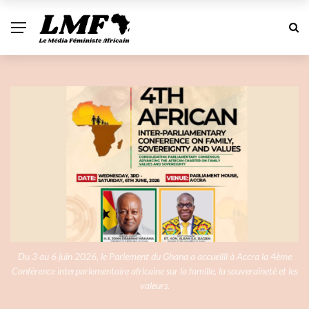
Du 3 au 6 juin 2026, le Parlement du Ghana a accueilli à Accra la 4ème
Conférence interparlementaire africaine sur la famille, la souveraineté et les
valeurs.