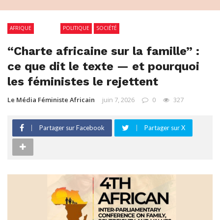
AFRIQUE
GHANA
POLITIQUE
SOCIÉTÉ
“Charte africaine sur la famille” :
ce que dit le texte — et pourquoi
les féministes le rejettent
Le Média Féministe Africain
juin 7, 2026
0
327
Partager sur Facebook
Partager sur X