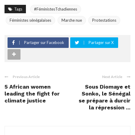
Tags
#FéministesTchadiennes
Féministes sénégalaises
Marche nue
Protestations
Partager sur Facebook
Partager sur X
Previous Article
Next Article
5 African women
Sous Diomaye et
leading the fight for
Sonko, le Sénégal
climate justice
se prépare à durcir
la répression ...