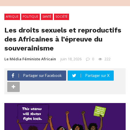
AFRIQUE
POLITIQUE
SANTÉ
SOCIÉTÉ
Les droits sexuels et reproductifs
des Africaines à l’épreuve du
souverainisme
Le Média Féministe Africain
juin 18, 2026
0
222
Partager sur Facebook
Partager sur X