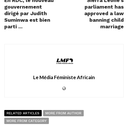
En RDC, le nouveau
Sierra Leone’s
gouvernement
parliament has
dirigé par Judith
approved a law
Suminwa est bien
banning child
parti ...
marriage
Le Média Féministe Africain
RELATED ARTICLES
MORE FROM AUTHOR
MORE FROM CATEGORY