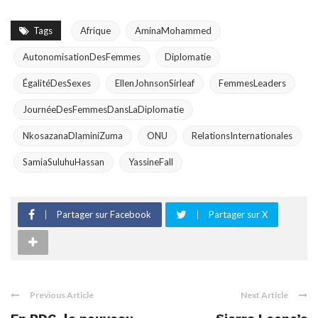
Tags
Afrique
AminaMohammed
AutonomisationDesFemmes
Diplomatie
ÉgalitéDesSexes
EllenJohnsonSirleaf
FemmesLeaders
JournéeDesFemmesDansLaDiplomatie
NkosazanaDlaminiZuma
ONU
RelationsInternationales
SamiaSuluhuHassan
YassineFall
Partager sur Facebook
Partager sur X
Previous Article
Next Article