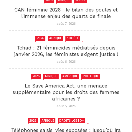
2026
AFRIQUE
SPORT
CAN féminine 2026 : le bilan des poules et
l’immense enjeu des quarts de finale
août 7, 2026
2026
AFRIQUE
SOCIÉTÉ
TCHAD
Tchad : 21 féminicides médiatisés depuis
janvier 2026, les féministes exigent justice !
août 6, 2026
2026
AFRIQUE
AMÉRIQUE
POLITIQUE
Le Save America Act, une menace
supplémentaire pour les droits des femmes
africaines ?
août 5, 2026
2026
AFRIQUE
DROITS LGBTQ+
SENEGAL
Téléphones saisis, vies exposées : jusqu’où ira