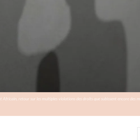
 Africain, retour sur les multiples violations des droits que subissent encore des mil