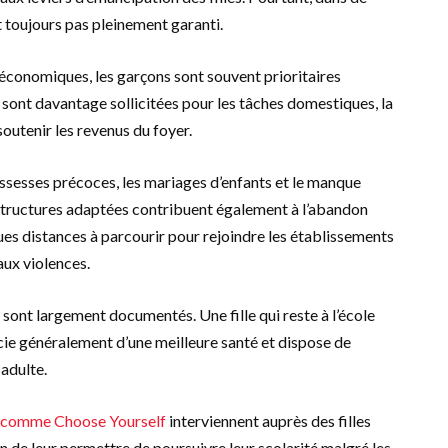
t toujours pas pleinement garanti.
 économiques, les garçons sont souvent prioritaires
lles sont davantage sollicitées pour les tâches domestiques, la
soutenir les revenus du foyer.
ssesses précoces, les mariages d’enfants et le manque
structures adaptées contribuent également à l’abandon
gues distances à parcourir pour rejoindre les établissements
aux violences.
s sont largement documentés. Une fille qui reste à l’école
ie généralement d’une meilleure santé et dispose de
adulte.
s comme Choose Yourself
interviennent auprès des filles
de leur permettre de poursuivre leur scolarité malgré les