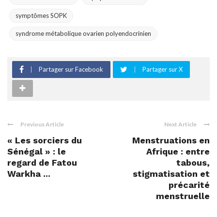
symptômes SOPK
syndrome métabolique ovarien polyendocrinien
Partager sur Facebook
Partager sur X
Previous Article
Next Article
« Les sorciers du
Menstruations en
Sénégal » : le
Afrique : entre
regard de Fatou
tabous,
Warkha ...
stigmatisation et
précarité
menstruelle