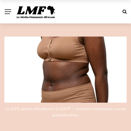
Le SOPK devient officiellement le SMOP — syndrome métabolique ovarien
polyendocrinien.