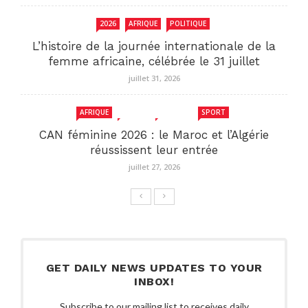
2026
AFRIQUE
POLITIQUE
L’histoire de la journée internationale de la
femme africaine, célébrée le 31 juillet
juillet 31, 2026
AFRIQUE
MAROC
SENEGAL
SPORT
CAN féminine 2026 : le Maroc et l’Algérie
réussissent leur entrée
juillet 27, 2026
GET DAILY NEWS UPDATES TO YOUR
INBOX!
Subscribe to our mailing list to receives daily