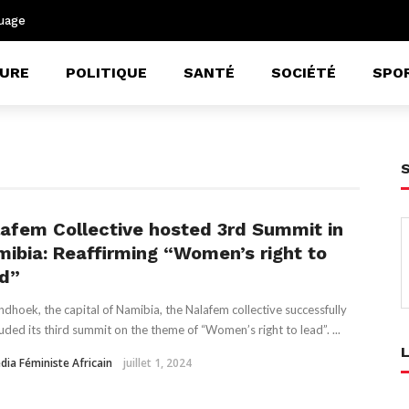
uage
URE
POLITIQUE
SANTÉ
SOCIÉTÉ
SPO
afem Collective hosted 3rd Summit in
ibia: Reaffirming “Women’s right to
ad”
ndhoek, the capital of Namibia, the Nalafem collective successfully
uded its third summit on the theme of “Women’s right to lead”. ...
dia Féministe Africain
juillet 1, 2024