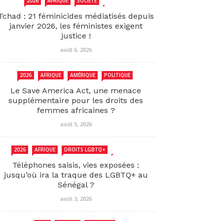
2026
AFRIQUE
SOCIÉTÉ
TCHAD
Tchad : 21 féminicides médiatisés depuis
janvier 2026, les féministes exigent
justice !
août 6, 2026
2026
AFRIQUE
AMÉRIQUE
POLITIQUE
Le Save America Act, une menace
supplémentaire pour les droits des
femmes africaines ?
août 5, 2026
2026
AFRIQUE
DROITS LGBTQ+
SENEGAL
Téléphones saisis, vies exposées :
jusqu’où ira la traque des LGBTQ+ au
Sénégal ?
août 3, 2026