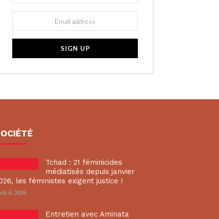
SOCIÉTÉ
Tchad : 21 féminicides
médiatisés depuis janvier
026, les féministes exigent justice !
ût 6, 2026
Entretien avec Aminata