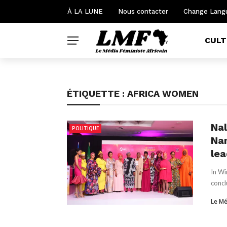
À LA LUNE
Nous contacter
Change Lang
CULT
ÉTIQUETTE :
AFRICA WOMEN
Nal
POLITIQUE
Nam
le
In Wi
concl
Le Mé