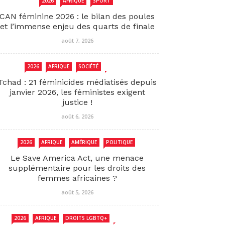
2026
AFRIQUE
SPORT
CAN féminine 2026 : le bilan des poules
et l’immense enjeu des quarts de finale
août 7, 2026
2026
AFRIQUE
SOCIÉTÉ
TCHAD
Tchad : 21 féminicides médiatisés depuis
janvier 2026, les féministes exigent
justice !
août 6, 2026
2026
AFRIQUE
AMÉRIQUE
POLITIQUE
Le Save America Act, une menace
supplémentaire pour les droits des
femmes africaines ?
août 5, 2026
2026
AFRIQUE
DROITS LGBTQ+
SENEGAL