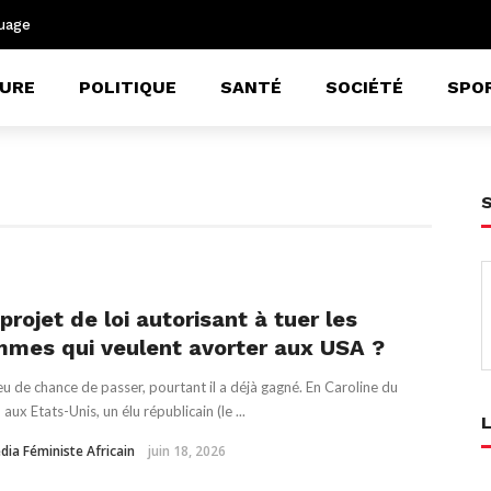
uage
URE
POLITIQUE
SANTÉ
SOCIÉTÉ
SPO
projet de loi autorisant à tuer les
mes qui veulent avorter aux USA ?
peu de chance de passer, pourtant il a déjà gagné. En Caroline du
aux Etats-Unis, un élu républicain (le ...
dia Féministe Africain
juin 18, 2026