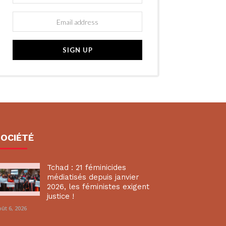
SOCIÉTÉ
Tchad : 21 féminicides
médiatisés depuis janvier
2026, les féministes exigent
justice !
ût 6, 2026