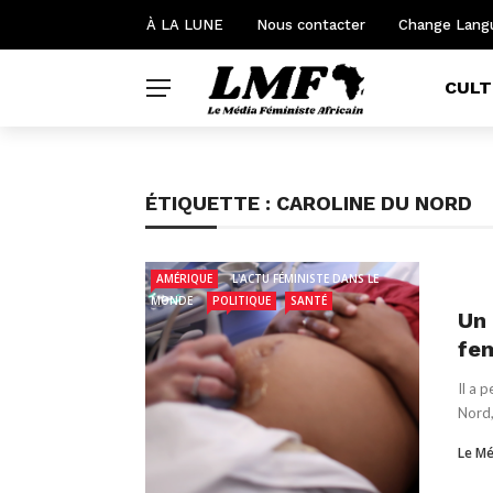
À LA LUNE
Nous contacter
Change Lang
CULT
ÉTIQUETTE :
CAROLINE DU NORD
AMÉRIQUE
L'ACTU FÉMINISTE DANS LE
MONDE
POLITIQUE
SANTÉ
Un 
fem
Il a 
Nord, 
Le Mé