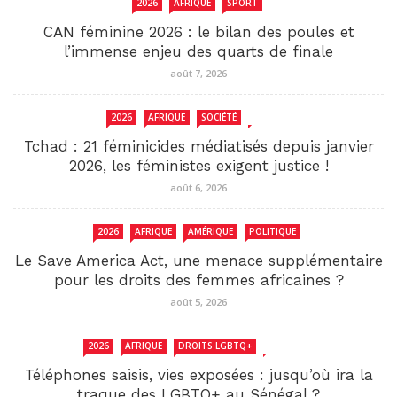
2026
AFRIQUE
SPORT
CAN féminine 2026 : le bilan des poules et
l’immense enjeu des quarts de finale
août 7, 2026
2026
AFRIQUE
SOCIÉTÉ
TCHAD
Tchad : 21 féminicides médiatisés depuis janvier
2026, les féministes exigent justice !
août 6, 2026
2026
AFRIQUE
AMÉRIQUE
POLITIQUE
Le Save America Act, une menace supplémentaire
pour les droits des femmes africaines ?
août 5, 2026
2026
AFRIQUE
DROITS LGBTQ+
SENEGAL
Téléphones saisis, vies exposées : jusqu’où ira la
traque des LGBTQ+ au Sénégal ?