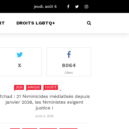
jeudi, août 6
RT
DROITS LGBTQ+
X
8064
Likes
2026
AFRIQUE
SOCIÉTÉ
TCHAD
Tchad : 21 féminicides médiatisés depuis
janvier 2026, les féministes exigent
justice !
août 6, 2026