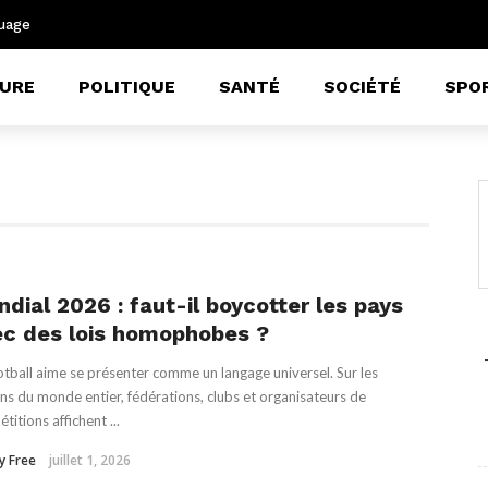
uage
URE
POLITIQUE
SANTÉ
SOCIÉTÉ
SPO
dial 2026 : faut-il boycotter les pays
ec des lois homophobes ?
otball aime se présenter comme un langage universel. Sur les
ins du monde entier, fédérations, clubs et organisateurs de
titions affichent ...
y Free
juillet 1, 2026