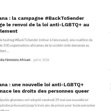
ana : la campagne #BackToSender
ge le renvoi de la loi anti-LGBTQ+ au
rlement
le hashtag #BackToSender (retour à l’envoyeur), une coalition de
de 100 organisations africaines de la société civile demande au
ent ...
dia Féministe Africain
juin 6, 2026
na : une nouvelle loi anti-LGBTQ+
ace les droits des personnes queer
éputés ghanéens ont adopté vendredi 29 mai une nouvelle loi
hobe prévoyant jusqu’à trois ans de prison pour toute personne
tifiant ...