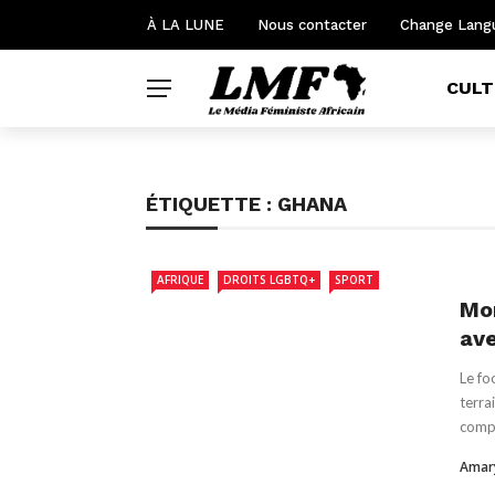
À LA LUNE
Nous contacter
Change Lang
CULT
ÉTIQUETTE :
GHANA
AFRIQUE
DROITS LGBTQ+
SPORT
Mon
av
Le fo
terra
compé
Amar