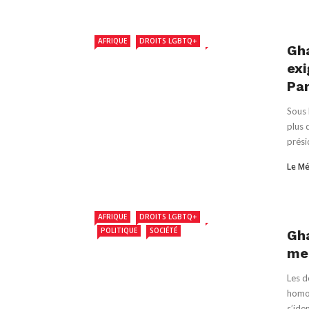
AFRIQUE
DROITS LGBTQ+
GHANA
Gh
exi
Pa
Sous 
plus 
présid
Le Mé
AFRIQUE
DROITS LGBTQ+
GHANA
POLITIQUE
SOCIÉTÉ
Gha
men
Les d
homop
s’iden