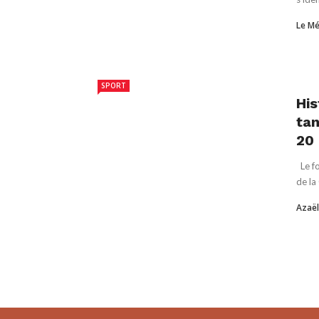
Le Mé
SPORT
His
tan
20 
Le fo
de la
Azaël