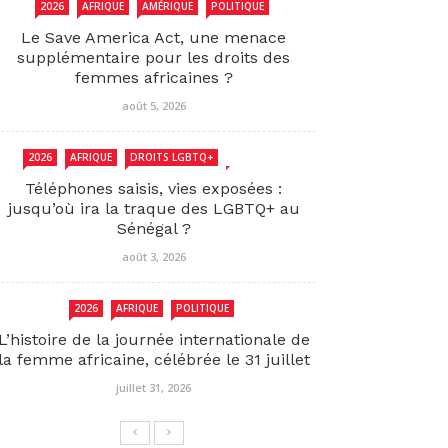
2026
AFRIQUE
AMÉRIQUE
POLITIQUE
Le Save America Act, une menace
supplémentaire pour les droits des
femmes africaines ?
août 5, 2026
2026
AFRIQUE
DROITS LGBTQ+
SENEGAL
Téléphones saisis, vies exposées :
jusqu’où ira la traque des LGBTQ+ au
Sénégal ?
août 3, 2026
2026
AFRIQUE
POLITIQUE
L’histoire de la journée internationale de
la femme africaine, célébrée le 31 juillet
juillet 31, 2026