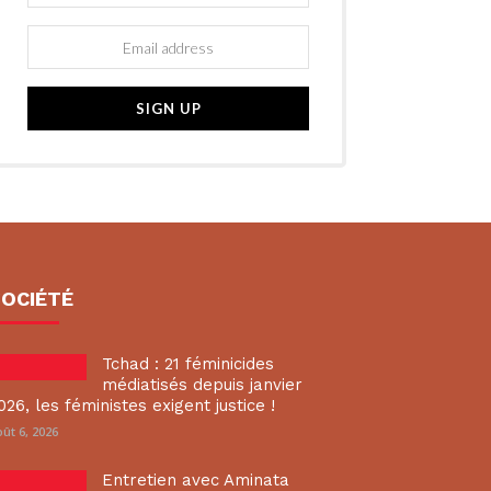
SOCIÉTÉ
Tchad : 21 féminicides
médiatisés depuis janvier
026, les féministes exigent justice !
ût 6, 2026
Entretien avec Aminata