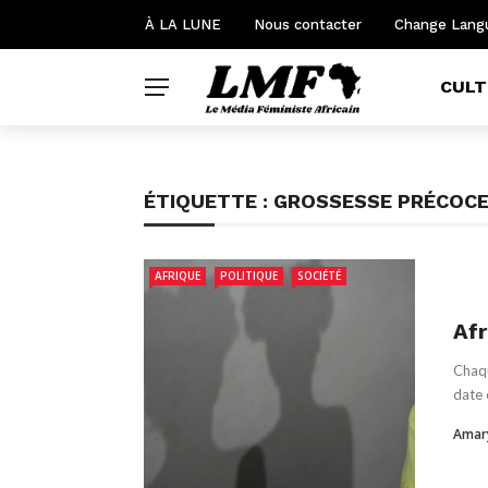
✕
À LA LUNE
Nous contacter
Change Lang
CULT
CULTURE
POLITIQUE
ÉTIQUETTE :
GROSSESSE PRÉCOC
SANTÉ
SOCIÉTÉ
AFRIQUE
POLITIQUE
SOCIÉTÉ
SPORT
Afr
DROITS LGBTQ+
Chaqu
date 
Amar