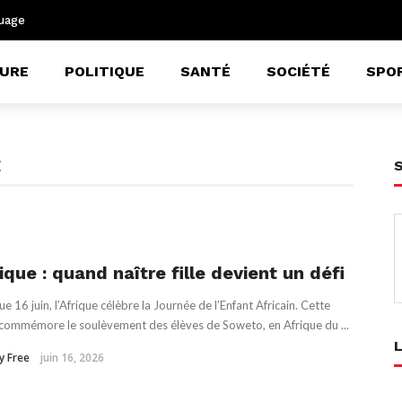
uage
URE
POLITIQUE
SANTÉ
SOCIÉTÉ
SPO
E
ique : quand naître fille devient un défi
e 16 juin, l’Afrique célèbre la Journée de l’Enfant Africain. Cette
commémore le soulèvement des élèves de Soweto, en Afrique du ...
y Free
juin 16, 2026