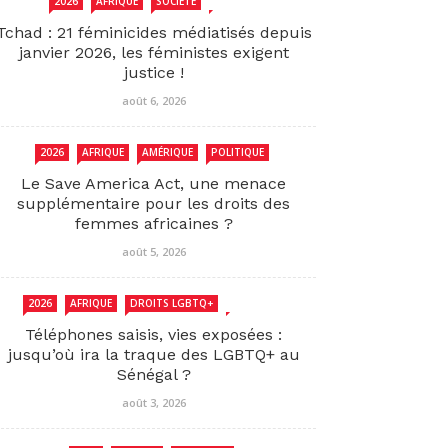
2026
AFRIQUE
SOCIÉTÉ
TCHAD
Tchad : 21 féminicides médiatisés depuis
janvier 2026, les féministes exigent
justice !
août 6, 2026
2026
AFRIQUE
AMÉRIQUE
POLITIQUE
Le Save America Act, une menace
supplémentaire pour les droits des
femmes africaines ?
août 5, 2026
2026
AFRIQUE
DROITS LGBTQ+
SENEGAL
Téléphones saisis, vies exposées :
jusqu’où ira la traque des LGBTQ+ au
Sénégal ?
août 3, 2026