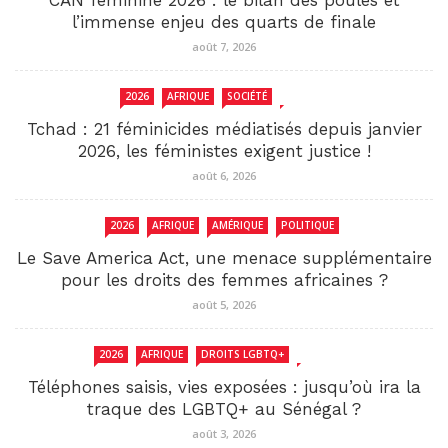
l’immense enjeu des quarts de finale
août 7, 2026
2026
AFRIQUE
SOCIÉTÉ
TCHAD
Tchad : 21 féminicides médiatisés depuis janvier
2026, les féministes exigent justice !
août 6, 2026
2026
AFRIQUE
AMÉRIQUE
POLITIQUE
Le Save America Act, une menace supplémentaire
pour les droits des femmes africaines ?
août 5, 2026
2026
AFRIQUE
DROITS LGBTQ+
SENEGAL
Téléphones saisis, vies exposées : jusqu’où ira la
traque des LGBTQ+ au Sénégal ?
août 3, 2026