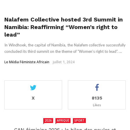
Nalafem Collective hosted 3rd Summit in
Namibia: Reaffirming “Women’s right to
lead”
In Windhoek, the capital of Namibia, the Nalafem collective successfully
concluded its third summit on the theme of “Women’s right to lead”. ...
Le Média Féministe Africain
juillet 1, 2024
X
8135
Likes
2026
AFRIQUE
SPORT
CAN féminine 2026 : le bilan des poules et