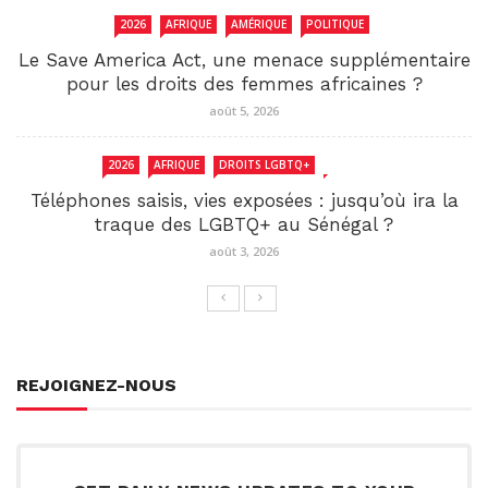
2026
AFRIQUE
AMÉRIQUE
POLITIQUE
Le Save America Act, une menace supplémentaire
pour les droits des femmes africaines ?
août 5, 2026
2026
AFRIQUE
DROITS LGBTQ+
SENEGAL
Téléphones saisis, vies exposées : jusqu’où ira la
traque des LGBTQ+ au Sénégal ?
août 3, 2026
REJOIGNEZ-NOUS