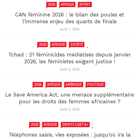
2026
AFRIQUE
SPORT
CAN féminine 2026 : le bilan des poules et
l’immense enjeu des quarts de finale
août 7, 2026
2026
AFRIQUE
SOCIÉTÉ
TCHAD
Tchad : 21 féminicides médiatisés depuis janvier
2026, les féministes exigent justice !
août 6, 2026
2026
AFRIQUE
AMÉRIQUE
POLITIQUE
Le Save America Act, une menace supplémentaire
pour les droits des femmes africaines ?
août 5, 2026
2026
AFRIQUE
DROITS LGBTQ+
SENEGAL
Téléphones saisis, vies exposées : jusqu’où ira la