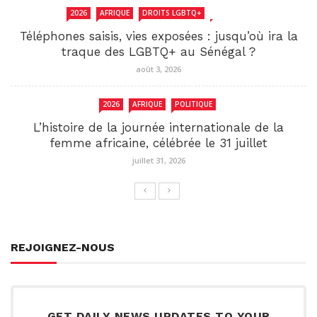
2026
AFRIQUE
DROITS LGBTQ+
SENEGAL
Téléphones saisis, vies exposées : jusqu’où ira la
traque des LGBTQ+ au Sénégal ?
août 3, 2026
2026
AFRIQUE
POLITIQUE
L’histoire de la journée internationale de la
femme africaine, célébrée le 31 juillet
juillet 31, 2026
REJOIGNEZ-NOUS
GET DAILY NEWS UPDATES TO YOUR