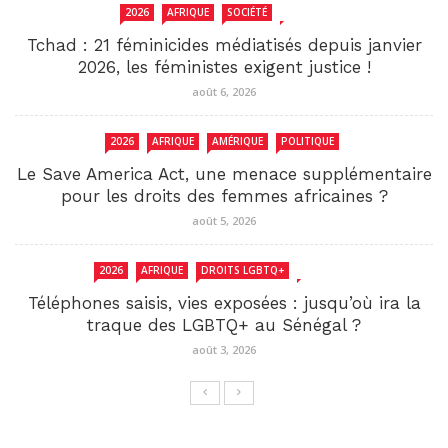
2026
AFRIQUE
SOCIÉTÉ
TCHAD
Tchad : 21 féminicides médiatisés depuis janvier
2026, les féministes exigent justice !
août 6, 2026
2026
AFRIQUE
AMÉRIQUE
POLITIQUE
Le Save America Act, une menace supplémentaire
pour les droits des femmes africaines ?
août 5, 2026
2026
AFRIQUE
DROITS LGBTQ+
SENEGAL
Téléphones saisis, vies exposées : jusqu’où ira la
traque des LGBTQ+ au Sénégal ?
août 3, 2026