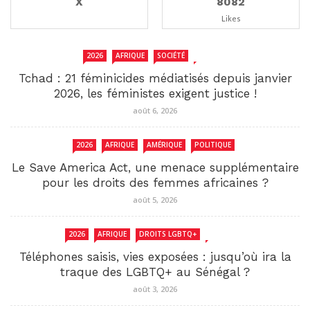
X
8082
Likes
2026
AFRIQUE
SOCIÉTÉ
TCHAD
Tchad : 21 féminicides médiatisés depuis janvier
2026, les féministes exigent justice !
août 6, 2026
2026
AFRIQUE
AMÉRIQUE
POLITIQUE
Le Save America Act, une menace supplémentaire
pour les droits des femmes africaines ?
août 5, 2026
2026
AFRIQUE
DROITS LGBTQ+
SENEGAL
Téléphones saisis, vies exposées : jusqu’où ira la
traque des LGBTQ+ au Sénégal ?
août 3, 2026