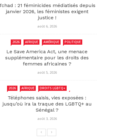
Tchad : 21 féminicides médiatisés depuis
janvier 2026, les féministes exigent
justice !
août 6, 2026
2026
AFRIQUE
AMÉRIQUE
POLITIQUE
Le Save America Act, une menace
supplémentaire pour les droits des
femmes africaines ?
août 5, 2026
2026
AFRIQUE
DROITS LGBTQ+
SENEGAL
Téléphones saisis, vies exposées :
jusqu’où ira la traque des LGBTQ+ au
Sénégal ?
août 3, 2026