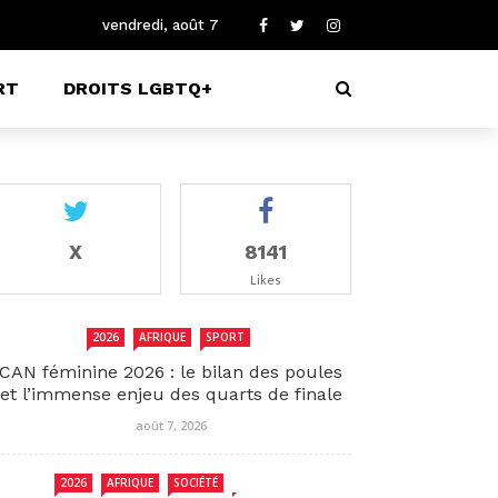
vendredi, août 7
RT
DROITS LGBTQ+
X
8141
Likes
2026
AFRIQUE
SPORT
CAN féminine 2026 : le bilan des poules
et l’immense enjeu des quarts de finale
août 7, 2026
2026
AFRIQUE
SOCIÉTÉ
TCHAD