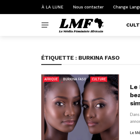
À LA LUNE
Nous contacter
Change Lang
CULT
ÉTIQUETTE :
BURKINA FASO
AFRIQUE
BURKINA FASO
CULTURE
Le 
bea
sim
Dans 
annon
Le Mé