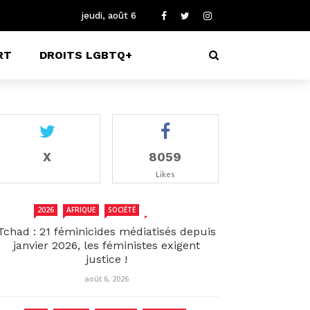
jeudi, août 6
RT
DROITS LGBTQ+
X
8059
Likes
2026
AFRIQUE
SOCIÉTÉ
TCHAD
Tchad : 21 féminicides médiatisés depuis
janvier 2026, les féministes exigent
justice !
août 6, 2026