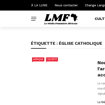
À LA LUNE
Nous contacter
Change Lang
CULT
ÉTIQUETTE :
ÉGLISE CATHOLIQUE
AFRIQUE
SOCIÉTÉ
Nou
l’a
acc
Le ca
mardi
signal
Le Mé