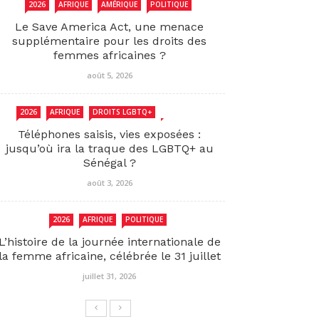
2026
AFRIQUE
AMÉRIQUE
POLITIQUE
Le Save America Act, une menace
supplémentaire pour les droits des
femmes africaines ?
août 5, 2026
2026
AFRIQUE
DROITS LGBTQ+
SENEGAL
Téléphones saisis, vies exposées :
jusqu’où ira la traque des LGBTQ+ au
Sénégal ?
août 3, 2026
2026
AFRIQUE
POLITIQUE
L’histoire de la journée internationale de
la femme africaine, célébrée le 31 juillet
juillet 31, 2026