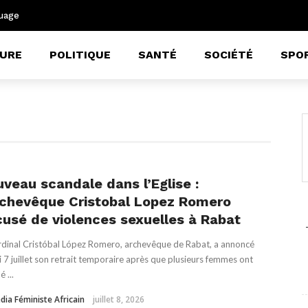
uage
URE
POLITIQUE
SANTÉ
SOCIÉTÉ
SPO
veau scandale dans l’Eglise :
rchevêque Cristobal Lopez Romero
usé de violences sexuelles à Rabat
rdinal Cristóbal López Romero, archevêque de Rabat, a annoncé
 7 juillet son retrait temporaire après que plusieurs femmes ont
é ...
dia Féministe Africain
juillet 8, 2026