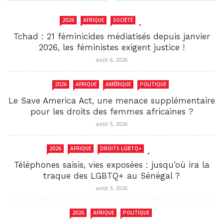
2026
AFRIQUE
SOCIÉTÉ
TCHAD
Tchad : 21 féminicides médiatisés depuis janvier
2026, les féministes exigent justice !
août 6, 2026
2026
AFRIQUE
AMÉRIQUE
POLITIQUE
Le Save America Act, une menace supplémentaire
pour les droits des femmes africaines ?
août 5, 2026
2026
AFRIQUE
DROITS LGBTQ+
SENEGAL
Téléphones saisis, vies exposées : jusqu’où ira la
traque des LGBTQ+ au Sénégal ?
août 3, 2026
2026
AFRIQUE
POLITIQUE