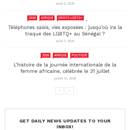
août 5, 2026
2026
AFRIQUE
DROITS LGBTQ+
SENEGAL
Téléphones saisis, vies exposées : jusqu’où ira la
traque des LGBTQ+ au Sénégal ?
août 3, 2026
2026
AFRIQUE
POLITIQUE
L’histoire de la journée internationale de la
femme africaine, célébrée le 31 juillet
juillet 31, 2026
GET DAILY NEWS UPDATES TO YOUR
INBOX!