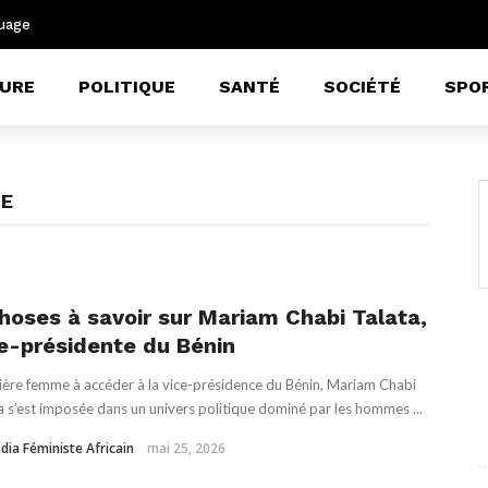
uage
URE
POLITIQUE
SANTÉ
SOCIÉTÉ
SPO
UE
hoses à savoir sur Mariam Chabi Talata,
e-présidente du Bénin
ère femme à accéder à la vice-présidence du Bénin, Mariam Chabi
a s’est imposée dans un univers politique dominé par les hommes ...
dia Féministe Africain
mai 25, 2026