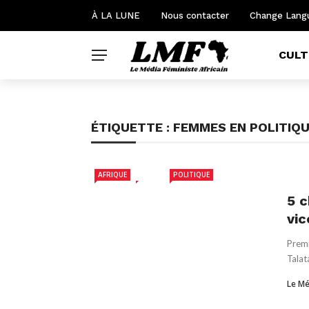
À LA LUNE
Nous contacter
Change Lang
CULT
ÉTIQUETTE :
FEMMES EN POLITIQ
AFRIQUE
BENIN
POLITIQUE
5 c
vic
Premi
Talat
Le Mé