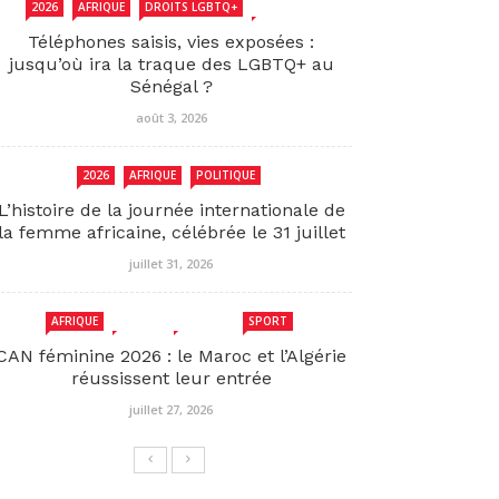
2026
AFRIQUE
DROITS LGBTQ+
SENEGAL
Téléphones saisis, vies exposées :
jusqu’où ira la traque des LGBTQ+ au
Sénégal ?
août 3, 2026
2026
AFRIQUE
POLITIQUE
L’histoire de la journée internationale de
la femme africaine, célébrée le 31 juillet
juillet 31, 2026
AFRIQUE
MAROC
SENEGAL
SPORT
CAN féminine 2026 : le Maroc et l’Algérie
réussissent leur entrée
juillet 27, 2026