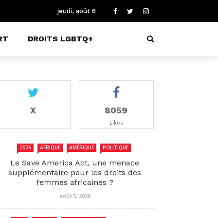
jeudi, août 6
RT
DROITS LGBTQ+
X
8059
Likes
2026
AFRIQUE
AMÉRIQUE
POLITIQUE
Le Save America Act, une menace
supplémentaire pour les droits des
femmes africaines ?
août 5, 2026