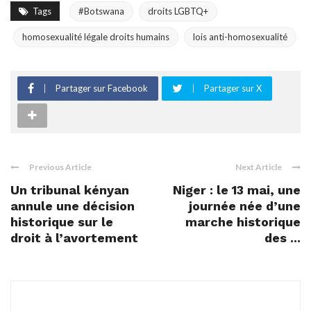
Tags
#Botswana
droits LGBTQ+
homosexualité légale droits humains
lois anti-homosexualité
Partager sur Facebook
Partager sur X
Previous Article
Next Article
Un tribunal kényan
Niger : le 13 mai, une
annule une décision
journée née d’une
historique sur le
marche historique
droit à l’avortement
des ...