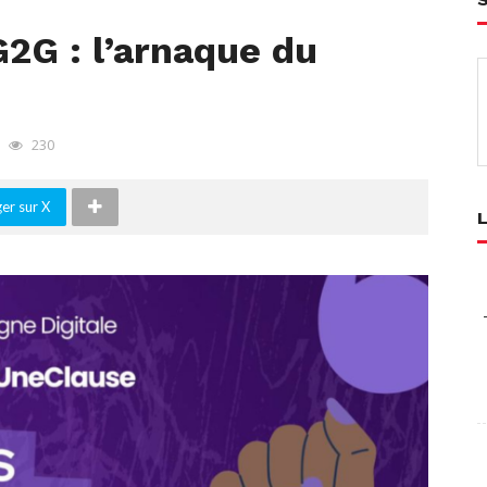
2G : l’arnaque du
230
er sur X