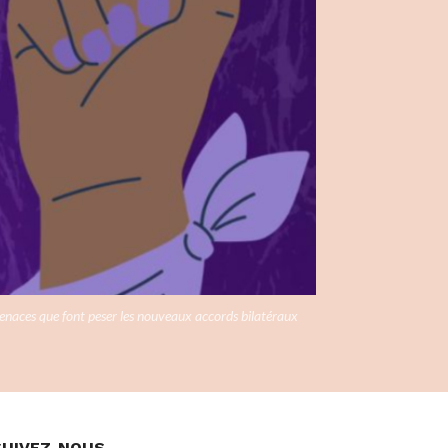
menaces que font peser les nouveaux accords bilatéraux
SUIVEZ-NOUS