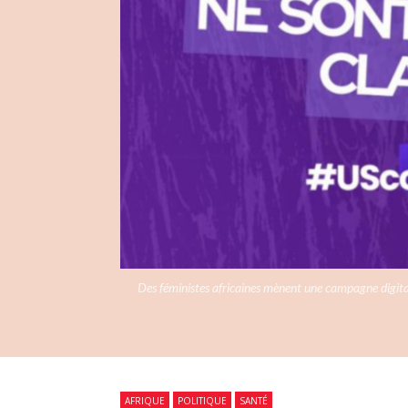
Des féministes africaines mènent une campagne digital
AFRIQUE
POLITIQUE
SANTÉ