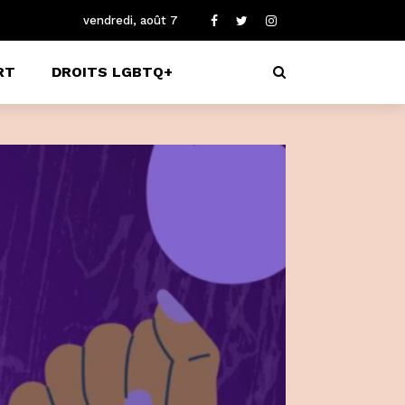
vendredi, août 7
RT
DROITS LGBTQ+