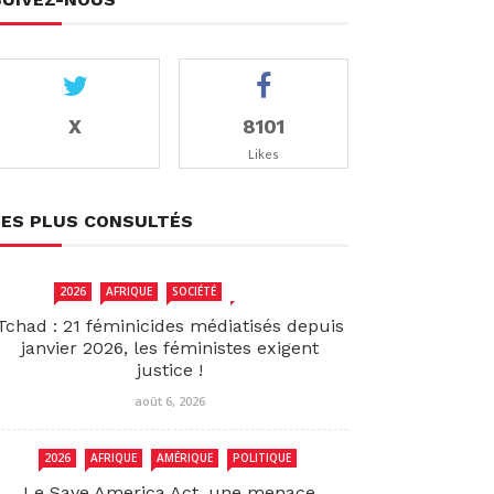
X
8101
Likes
LES PLUS CONSULTÉS
2026
AFRIQUE
SOCIÉTÉ
TCHAD
Tchad : 21 féminicides médiatisés depuis
janvier 2026, les féministes exigent
justice !
août 6, 2026
2026
AFRIQUE
AMÉRIQUE
POLITIQUE
Le Save America Act, une menace