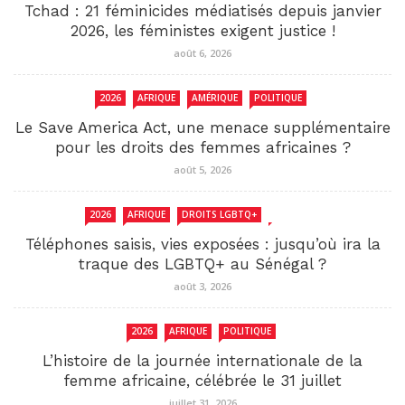
Tchad : 21 féminicides médiatisés depuis janvier
2026, les féministes exigent justice !
août 6, 2026
2026
AFRIQUE
AMÉRIQUE
POLITIQUE
Le Save America Act, une menace supplémentaire
pour les droits des femmes africaines ?
août 5, 2026
2026
AFRIQUE
DROITS LGBTQ+
SENEGAL
Téléphones saisis, vies exposées : jusqu’où ira la
traque des LGBTQ+ au Sénégal ?
août 3, 2026
2026
AFRIQUE
POLITIQUE
L’histoire de la journée internationale de la
femme africaine, célébrée le 31 juillet
juillet 31, 2026